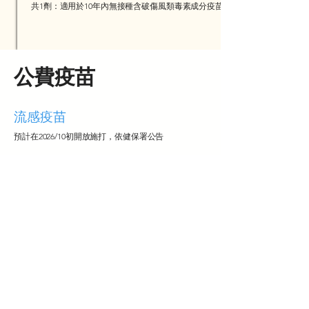
​共1劑：適用於
10年內無接種含破傷風類毒素成分疫苗
​公費疫苗
​流感疫苗
​預計在2026/10初開放施打，依健保署公告
新冠疫苗
廠牌：莫德納 LP.8.1
年齡：本院提供劑型適用
12歲以上​​
疫苗介紹：SARS-CoV-2 變異株棘蛋白之單價 mRNA
疫苗
公費擴大施打期間：
2026/1/1－9/28
，出生滿 6 個月以
上皆符合施打資格
​自115年4月7日起，以下對象建議再增加接種1劑，與
前1劑疫苗
間隔6個月(180天)
以上：