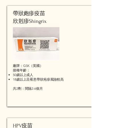
帶狀皰疹疫苗
欣剋疹Shingrix
廠牌：GSK（英國）
​接種年齡：
50歲以上成人
18歲以上且罹患帶狀疱疹風險較高
共2劑：間隔2-6個月
HPV疫苗