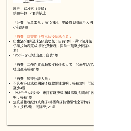
廠牌：默沙東（美國）
​接種年齡：6個月以上
「公費」兒童常規：滿12個月、學齡前 (滿5歲至入國
小前)接種
「自費」計畫前往有麻疹疫情地區者：
出生滿6個月至未滿1歲幼兒：自費1劑 （滿12個月後
仍須按時程完成2劑公費接種，與前一劑至少間隔4
週）
1966年(含)以後出生：自費1劑
「自費」工作性質會頻繁接觸外國人者：1966年(含)以
後出生者接種1劑
「自費」醫療照護人員：
不具有麻疹或德國麻疹抗體陽性證明：接種2劑，間隔
至少4週
1966年(含)以後出生未持有麻疹或德國麻疹抗體陽性證
明：接種1劑
無疫苗接種紀錄或麻疹/德國麻疹抗體陽性之育齡婦
女：接種2劑，間隔至少4週