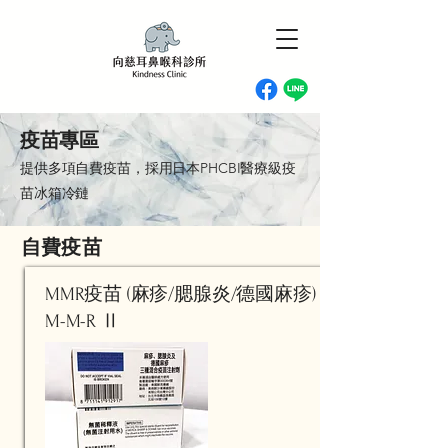
疫苗專區
​提供多項自費疫苗，採用日本PHCBI醫療級疫
苗冰箱冷鏈
​自費疫苗
MMR疫苗 (麻疹/腮腺炎/德國麻疹)
M-M-R Ⅱ